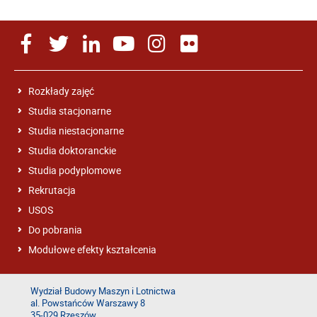
Rozkłady zajęć
Studia stacjonarne
Studia niestacjonarne
Studia doktoranckie
Studia podyplomowe
Rekrutacja
USOS
Do pobrania
Modułowe efekty kształcenia
Wydział Budowy Maszyn i Lotnictwa
al. Powstańców Warszawy 8
35-029 Rzeszów