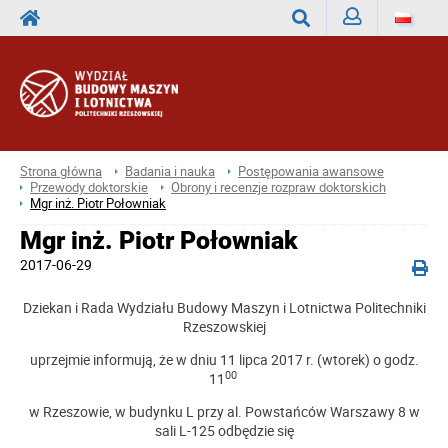
Zaloguj
Wyszukaj
Strona główna
Badania i nauka
Postępowania awansowe
Przewody doktorskie
Obrony i recenzje rozpraw doktorskich
Mgr inż. Piotr Połowniak
Mgr inż. Piotr Połowniak
2017-06-29
Dziekan i Rada Wydziału Budowy Maszyn i Lotnictwa Politechniki
Rzeszowskiej
uprzejmie informują, że w dniu 11 lipca 2017 r. (wtorek) o godz.
00
11
w Rzeszowie, w budynku L przy al. Powstańców Warszawy 8 w
sali L-125 odbędzie się