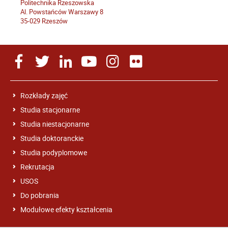
Politechnika Rzeszowska
Al. Powstańców Warszawy 8
35-029 Rzeszów
Rozkłady zajęć
Studia stacjonarne
Studia niestacjonarne
Studia doktoranckie
Studia podyplomowe
Rekrutacja
USOS
Do pobrania
Modułowe efekty kształcenia