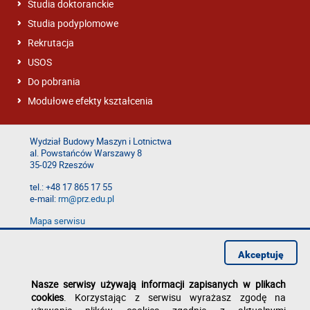
Studia doktoranckie
Studia podyplomowe
Rekrutacja
USOS
Do pobrania
Modułowe efekty kształcenia
Wydział Budowy Maszyn i Lotnictwa
al. Powstańców Warszawy 8
35-029 Rzeszów
tel.: +48 17 865 17 55
e-mail:
rm@prz.edu.pl
Mapa serwisu
Deklaracja dostępności
Polityka prywatności
Akceptuję
Zgłoś błąd na stronie
Nasze serwisy używają informacji zapisanych w plikach
cookies
. Korzystając z serwisu wyrażasz zgodę na