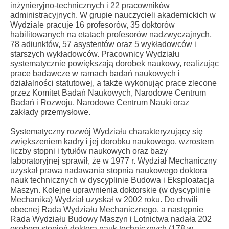
inżynieryjno-technicznych i 22 pracowników
administracyjnych. W grupie nauczycieli akademickich w
Wydziale pracuje 16 profesorów, 35 doktorów
habilitowanych na etatach profesorów nadzwyczajnych,
78 adiunktów, 57 asystentów oraz 5 wykładowców i
starszych wykładowców. Pracownicy Wydziału
systematycznie powiększają dorobek naukowy, realizując
prace badawcze w ramach badań naukowych i
działalności statutowej, a także wykonując prace zlecone
przez Komitet Badań Naukowych, Narodowe Centrum
Badań i Rozwoju, Narodowe Centrum Nauki oraz
zakłady przemysłowe.
Systematyczny rozwój Wydziału charakteryzujący się
zwiększeniem kadry i jej dorobku naukowego, wzrostem
liczby stopni i tytułów naukowych oraz bazy
laboratoryjnej sprawił, że w 1977 r. Wydział Mechaniczny
uzyskał prawa nadawania stopnia naukowego doktora
nauk technicznych w dyscyplinie Budowa i Eksploatacja
Maszyn. Kolejne uprawnienia doktorskie (w dyscyplinie
Mechanika) Wydział uzyskał w 2002 roku. Do chwili
obecnej Rada Wydziału Mechanicznego, a następnie
Rada Wydziału Budowy Maszyn i Lotnictwa nadała 202
osobom stopień doktora nauk technicznych (178 w