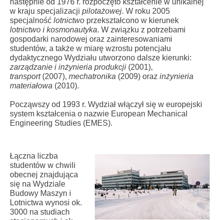
następnie od 1976 r. rozpoczęto kształcenie w unikalnej
w kraju specjalizacji
pilotażowej
. W roku 2005
specjalność
lotnictwo
przekształcono w kierunek
lotnictwo i kosmonautyka
. W związku z potrzebami
gospodarki narodowej oraz zainteresowaniami
studentów, a także w miarę wzrostu potencjału
dydaktycznego Wydziału utworzono dalsze kierunki:
zarządzanie i inżynieria produkcji
(2001),
transport
(2007),
mechatronika
(2009) oraz
inżynieria
materiałowa
(2010).
Począwszy od 1993 r. Wydział włączył się w europejski
system kształcenia o nazwie European Mechanical
Engineering Studies (EMES).
Łączna liczba
studentów w chwili
obecnej znajdująca
się na Wydziale
Budowy Maszyn i
Lotnictwa wynosi ok.
3000 na studiach