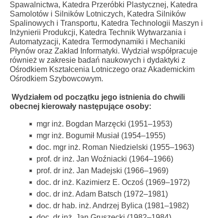
Spawalnictwa, Katedra Przeróbki Plastycznej, Katedra
Samolotów i Silników Lotniczych, Katedra Silników
Spalinowych i Transportu, Katedra Technologii Maszyn i
Inżynierii Produkcji, Katedra Technik Wytwarzania i
Automatyzacji, Katedra Termodynamiki i Mechaniki
Płynów oraz Zakład Informatyki. Wydział współpracuje
również w zakresie badań naukowych i dydaktyki z
Ośrodkiem Kształcenia Lotniczego oraz Akademickim
Ośrodkiem Szybowcowym.
Wydziałem od początku jego istnienia do chwili
obecnej kierowały następujące osoby:
mgr inż. Bogdan Marzęcki (1951–1953)
mgr inż. Bogumił Musiał (1954–1955)
doc. mgr inż. Roman Niedzielski (1955–1963)
prof. dr inż. Jan Woźniacki (1964–1966)
prof. dr inż. Jan Madejski (1966–1969)
doc. dr inż. Kazimierz E. Oczoś (1969–1972)
doc. dr inż. Adam Batsch (1972–1981)
doc. dr hab. inż. Andrzej Bylica (1981–1982)
doc. dr inż. Jan Gruszecki (1982–1984)