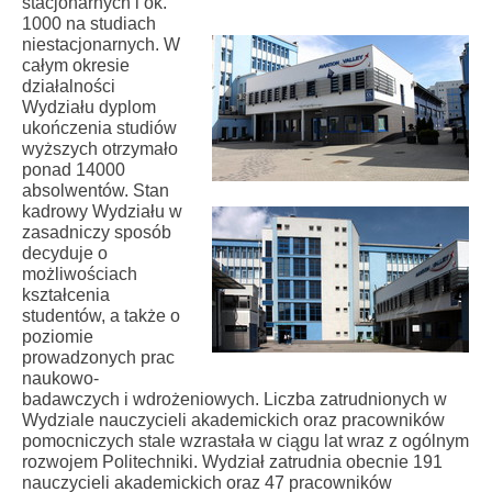
stacjonarnych i ok.
1000 na studiach
niestacjonarnych. W
całym okresie
działalności
Wydziału dyplom
ukończenia studiów
wyższych otrzymało
ponad 14000
absolwentów. Stan
kadrowy Wydziału w
zasadniczy sposób
decyduje o
możliwościach
kształcenia
studentów, a także o
poziomie
prowadzonych prac
naukowo-
badawczych i wdrożeniowych. Liczba zatrudnionych w
Wydziale nauczycieli akademickich oraz pracowników
pomocniczych stale wzrastała w ciągu lat wraz z ogólnym
rozwojem Politechniki. Wydział zatrudnia obecnie 191
nauczycieli akademickich oraz 47 pracowników