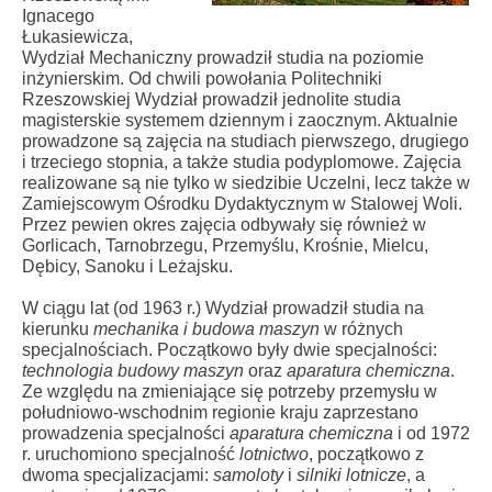
Ignacego
Łukasiewicza,
Wydział Mechaniczny prowadził studia na poziomie
inżynierskim. Od chwili powołania Politechniki
Rzeszowskiej Wydział prowadził jednolite studia
magisterskie systemem dziennym i zaocznym. Aktualnie
prowadzone są zajęcia na studiach pierwszego, drugiego
i trzeciego stopnia, a także studia podyplomowe. Zajęcia
realizowane są nie tylko w siedzibie Uczelni, lecz także w
Zamiejscowym Ośrodku Dydaktycznym w Stalowej Woli.
Przez pewien okres zajęcia odbywały się również w
Gorlicach, Tarnobrzegu, Przemyślu, Krośnie, Mielcu,
Dębicy, Sanoku i Leżajsku.
W ciągu lat (od 1963 r.) Wydział prowadził studia na
kierunku
mechanika i budowa maszyn
w różnych
specjalnościach. Początkowo były dwie specjalności:
technologia budowy maszyn
oraz
aparatura chemiczna
.
Ze względu na zmieniające się potrzeby przemysłu w
południowo-wschodnim regionie kraju zaprzestano
prowadzenia specjalności
aparatura chemiczna
i od 1972
r. uruchomiono specjalność
lotnictwo
, początkowo z
dwoma specjalizacjami:
samoloty
i
silniki lotnicze
, a