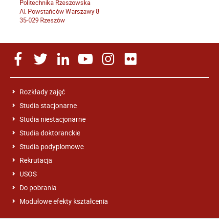
Politechnika Rzeszowska
Al. Powstańców Warszawy 8
35-029 Rzeszów
Rozkłady zajęć
Studia stacjonarne
Studia niestacjonarne
Studia doktoranckie
Studia podyplomowe
Rekrutacja
USOS
Do pobrania
Modułowe efekty kształcenia