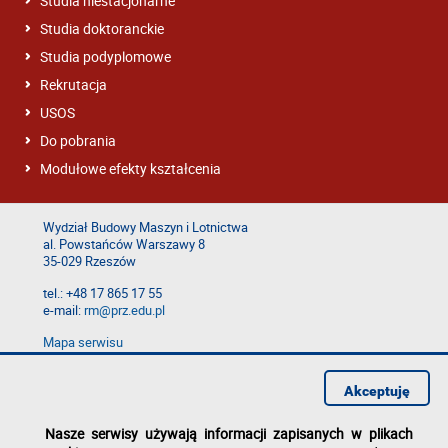
Studia niestacjonarne
Studia doktoranckie
Studia podyplomowe
Rekrutacja
USOS
Do pobrania
Modułowe efekty kształcenia
Wydział Budowy Maszyn i Lotnictwa
al. Powstańców Warszawy 8
35-029 Rzeszów
tel.: +48 17 865 17 55
e-mail:
rm@prz.edu.pl
Mapa serwisu
Deklaracja dostępności
Polityka prywatności
Akceptuję
Zgłoś błąd na stronie
Nasze serwisy używają informacji zapisanych w plikach