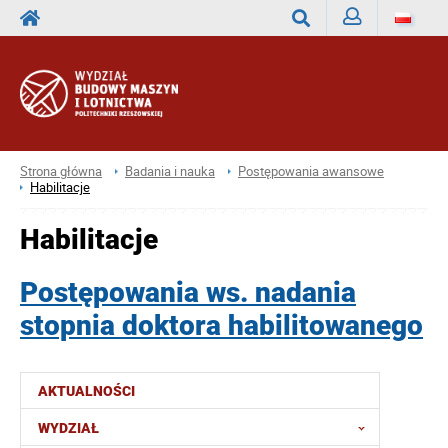
Zaloguj
Wyszukaj
Strona główna
Badania i nauka
Postępowania awansowe
Habilitacje
Habilitacje
Postępowania ws. nadania
stopnia doktora habilitowanego
AKTUALNOŚCI
WYDZIAŁ