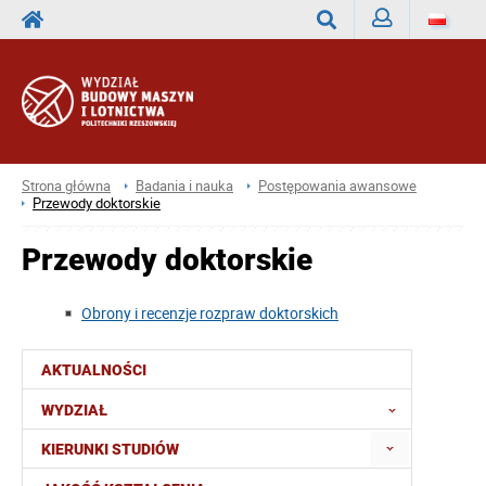
Zaloguj
Wyszukaj
Strona główna
Badania i nauka
Postępowania awansowe
Przewody doktorskie
Przewody doktorskie
Obrony i recenzje rozpraw doktorskich
AKTUALNOŚCI
WYDZIAŁ
KIERUNKI STUDIÓW