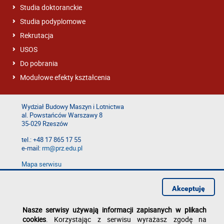
Studia doktoranckie
Studia podyplomowe
Rekrutacja
USOS
Do pobrania
Modułowe efekty kształcenia
Wydział Budowy Maszyn i Lotnictwa
al. Powstańców Warszawy 8
35-029 Rzeszów
tel.: +48 17 865 17 55
e-mail:
rm@prz.edu.pl
Mapa serwisu
Deklaracja dostępności
Polityka prywatności
Akceptuję
Zgłoś błąd na stronie
Nasze serwisy używają informacji zapisanych w plikach
cookies
. Korzystając z serwisu wyrażasz zgodę na