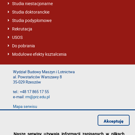
Studia niestacjonarne
Studia doktoranckie
Studia podyplomowe
Rekrutacja
USOS
Do pobrania
Modułowe efekty kształcenia
Wydział Budowy Maszyn i Lotnictwa
al. Powstańców Warszawy 8
35-029 Rzeszów
tel.: +48 17 865 17 55
e-mail:
rm@prz.edu.pl
Mapa serwisu
Deklaracja dostępności
Polityka prywatności
Akceptuję
Zgłoś błąd na stronie
Nasze serwisy używają informacji zapisanych w plikach