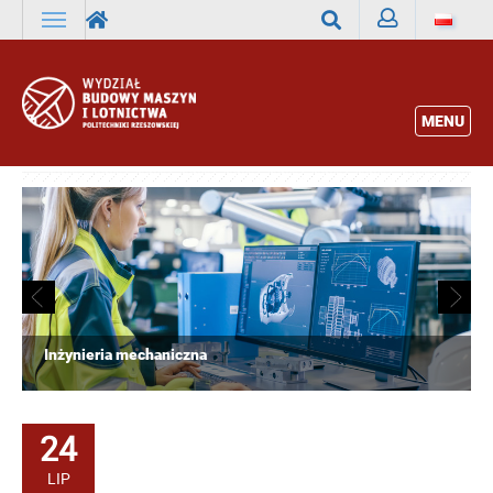
Zaloguj
Wyszukaj
MENU
Inżynieria mechaniczna
24
LIP