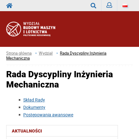
Zaloguj
Wyszukaj
Strona główna
Wydział
Rada Dyscypliny Inżynieria
Mechaniczna
Rada Dyscypliny Inżynieria
Mechaniczna
Skład Rady
Dokumenty
Postępowania awansowe
AKTUALNOŚCI