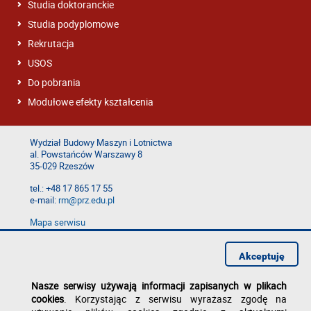
Studia doktoranckie
Studia podyplomowe
Rekrutacja
USOS
Do pobrania
Modułowe efekty kształcenia
Wydział Budowy Maszyn i Lotnictwa
al. Powstańców Warszawy 8
35-029 Rzeszów
tel.: +48 17 865 17 55
e-mail:
rm@prz.edu.pl
Mapa serwisu
Deklaracja dostępności
Polityka prywatności
Akceptuję
Zgłoś błąd na stronie
Nasze serwisy używają informacji zapisanych w plikach
cookies
. Korzystając z serwisu wyrażasz zgodę na