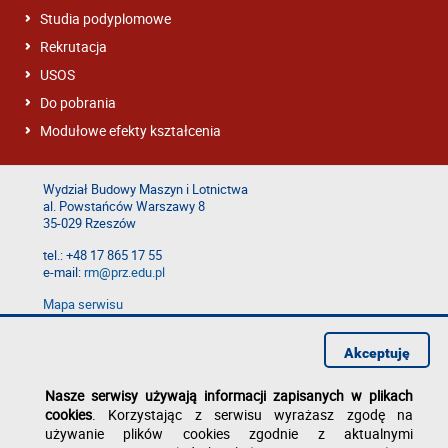
Studia podyplomowe
Rekrutacja
USOS
Do pobrania
Modułowe efekty kształcenia
Wydział Budowy Maszyn i Lotnictwa
al. Powstańców Warszawy 8
35-029 Rzeszów
tel.: +48 17 865 17 55
e-mail:
rm@prz.edu.pl
Mapa serwisu
Deklaracja dostępności
Polityka prywatności
Akceptuję
Zgłoś błąd na stronie
Nasze serwisy używają informacji zapisanych w plikach
cookies
. Korzystając z serwisu wyrażasz zgodę na
używanie plików cookies zgodnie z aktualnymi