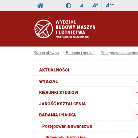
A
++
A
+
A
Strona główna
Badania i nauka
Postępowania awan
AKTUALNOŚCI
WYDZIAŁ
KIERUNKI STUDIÓW
JAKOŚĆ KSZTAŁCENIA
BADANIA I NAUKA
Postępowania awansowe
Przewody doktorskie