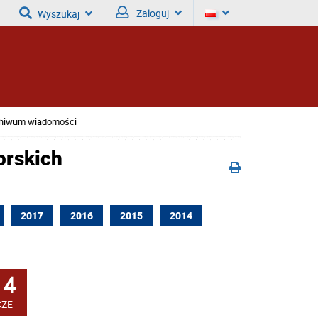
Zaloguj
Wyszukaj
hiwum wiadomości
orskich
2017
2016
2015
2014
14
CZE