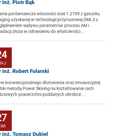
 inż. Piotr Bąk
nia porównawcze własności stali 1.2709 z gatunku
ging uzyskanej w technologii przyrostowej DMLS z
lędnieniem wpływu parametrów procesu AM i
adacji złoża w odniesieniu do właściwości...
24
MAJ
 inż. Robert Fularski
w konwencjonalnego dłutowania oraz innowacyjnej
bki metodą Power Skiving na kształtowanie cech
ściowych powierzchni poddanych obróbce ...
27
KWI
 inż. Tomasz Dubiel