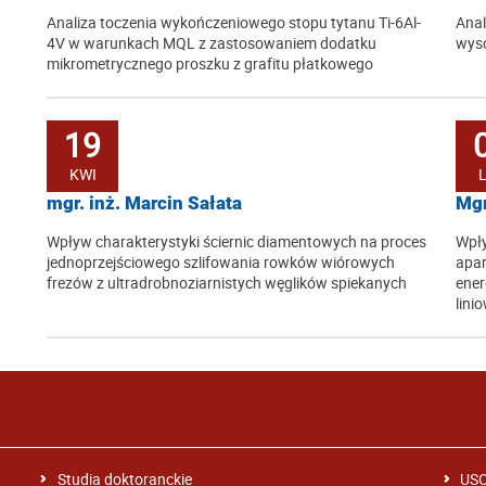
Analiza toczenia wykończeniowego stopu tytanu Ti-6Al-
Anal
4V w warunkach MQL z zastosowaniem dodatku
wyso
mikrometrycznego proszku z grafitu płatkowego
19
KWI
mgr. inż. Marcin Sałata
Mgr
Wpływ charakterystyki ściernic diamentowych na proces
Wpł
jednoprzejściowego szlifowania rowków wiórowych
apar
frezów z ultradrobnoziarnistych węglików spiekanych
ener
lini
Studia doktoranckie
US