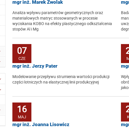
mgr inż. Marek Zwolak
mgr
Analiza wpływu parametrów geometrycznych oraz
Bada
materiałowych matryc stosowanych w procesie
mara
wyciskania KOBO na efekty plastycznego odkształcenia
uwzg
stopów Al i Mg
degr
07
CZE
mgr inż. Jerzy Pater
mgr
Modelowanie przepływu strumienia wartości produkcji
Wpły
części lotniczych na elastycznej linii produkcyjnej
obró
jako
16
MAJ
mgr inż. Joanna Lisowicz
mgr