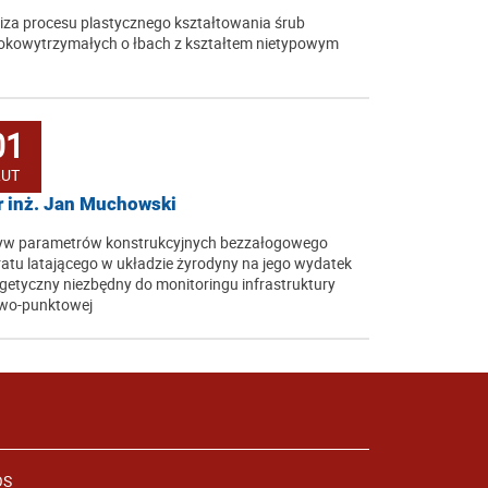
iza procesu plastycznego kształtowania śrub
kowytrzymałych o łbach z kształtem nietypowym
01
LUT
 inż. Jan Muchowski
yw parametrów konstrukcyjnych bezzałogowego
atu latającego w układzie żyrodyny na jego wydatek
getyczny niezbędny do monitoringu infrastruktury
owo-punktowej
OS