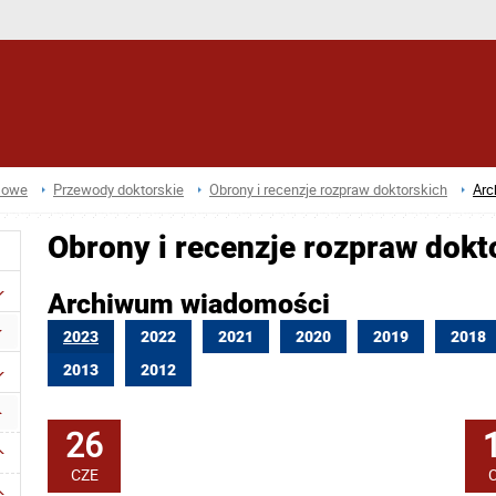
sowe
Przewody doktorskie
Obrony i recenzje rozpraw doktorskich
Arc
Obrony i recenzje rozpraw dokt
Archiwum wiadomości
2023
2022
2021
2020
2019
2018
2013
2012
26
CZE