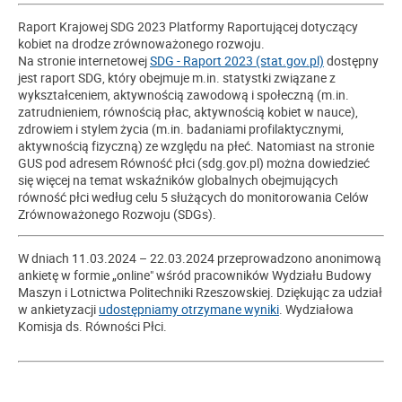
Raport Krajowej SDG 2023 Platformy Raportującej dotyczący
kobiet na drodze zrównoważonego rozwoju.
Na stronie internetowej
SDG - Raport 2023 (stat.gov.pl)
dostępny
jest raport SDG, który obejmuje m.in. statystki związane z
wykształceniem, aktywnością zawodową i społeczną (m.in.
zatrudnieniem, równością płac, aktywnością kobiet w nauce),
zdrowiem i stylem życia (m.in. badaniami profilaktycznymi,
aktywnością fizyczną) ze względu na płeć. Natomiast na stronie
GUS pod adresem Równość płci (sdg.gov.pl) można dowiedzieć
się więcej na temat wskaźników globalnych obejmujących
równość płci według celu 5 służących do monitorowania Celów
Zrównoważonego Rozwoju (SDGs).
W dniach 11.03.2024 – 22.03.2024 przeprowadzono anonimową
ankietę w formie „online" wśród pracowników Wydziału Budowy
Maszyn i Lotnictwa Politechniki Rzeszowskiej. Dziękując za udział
w ankietyzacji
udostępniamy otrzymane wyniki
. Wydziałowa
Komisja ds. Równości Płci.