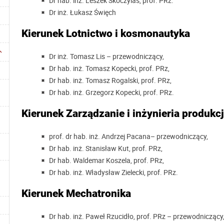
Dr hab. inż. Leszek Skoczylas, prof. PRz.
Dr inż. Łukasz Święch
Kierunek Lotnictwo i kosmonautyka
Dr inż. Tomasz Lis
– przewodniczący,
Dr hab. inż. Tomasz Kopecki, prof. PRz,
Dr hab. inż. Tomasz Rogalski, prof. PRz,
Dr hab. inż. Grzegorz Kopecki, prof. PRz.
Kierunek Zarządzanie i inżynieria produkcj
prof. dr hab. inż. Andrzej Pacana– przewodniczący,
Dr hab. inż. Stanisław Kut, prof. PRz,
Dr hab. Waldemar Koszela, prof. PRz,
Dr hab. inż. Władysław Zielecki, prof. PRz.
Kierunek Mechatronika
Dr hab. inż. Paweł Rzucidło, prof. PRz – przewodniczący