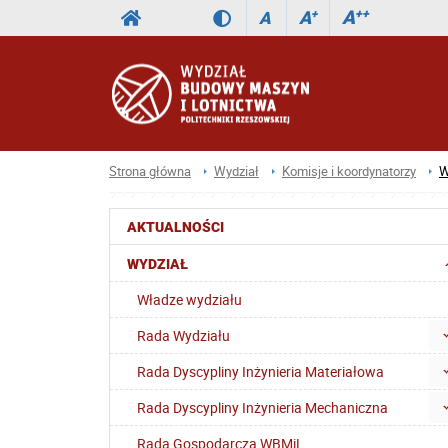
A
++
A
+
A
Strona główna
Wydział
Komisje i koordynatorzy
W
AKTUALNOŚCI
WYDZIAŁ
Władze wydziału
Rada Wydziału
Rada Dyscypliny Inżynieria Materiałowa
Rada Dyscypliny Inżynieria Mechaniczna
Rada Gospodarcza WBMiL