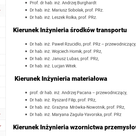
Prof. dr hab. inż. Andrzej Burghardt
Dr hab. inż. Mariusz Sobolak, prof. PRz.
Dr hab. inż. Leszek Rolka, prof. PRz.
Kierunek Inżynieria środków transportu
Dr hab. inż. Paweł Rzucidło, prof. PRz – przewodniczący
Dr hab. inż. Wojciech Homik, prof. PRz,
Dr hab. inż. Janusz Lubas, prof. PRz,
Dr hab. inż. Lucjan Witek.
Kierunek Inżynieria materiałowa
prof. dr hab. inż. Andrzej Pacana – przewodniczący,
Dr hab. inż. Ryszard Filip, prof. PRz,
Dr hab. inż. Grażyna Mrówka-Nowotnik, prof. PRz,
Dr hab. inż. Maryana Zaguła-Yavorska, prof. PRz
Kierunek Inżynieria wzornictwa przemysł