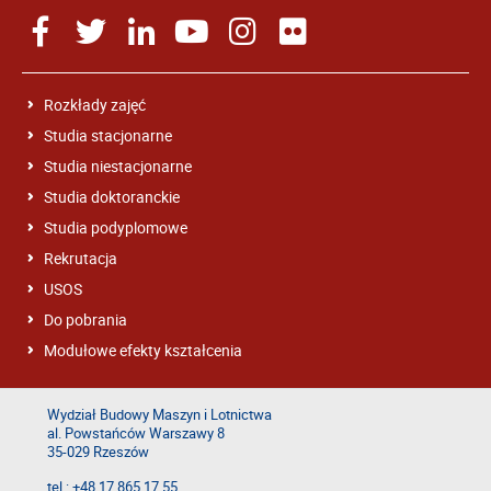
Rozkłady zajęć
Studia stacjonarne
Studia niestacjonarne
Studia doktoranckie
Studia podyplomowe
Rekrutacja
USOS
Do pobrania
Modułowe efekty kształcenia
Wydział Budowy Maszyn i Lotnictwa
al. Powstańców Warszawy 8
35-029 Rzeszów
tel.: +48 17 865 17 55