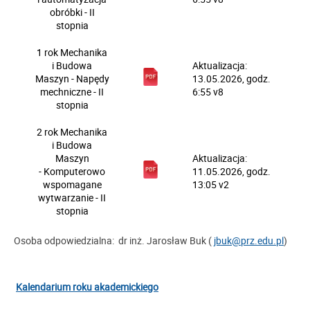
obróbki - II
stopnia
1 rok
Mechanika
i Budowa
Aktualizacja:
Maszyn
- Napędy
13.05.2026, godz.
mechniczne -
II
6:55 v8
stopnia
2 rok
Mechanika
i Budowa
Maszyn
Aktualizacja:
- Komputerowo
11.05.2026, godz.
wspomagane
13:05 v2
wytwarzanie -
II
stopnia
Osoba odpowiedzialna: dr inż. Jarosław Buk (
jbuk@prz.edu.pl
)
Kalendarium roku akademickiego