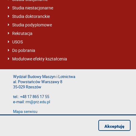
Studia niestacjonarne
Studia doktoranckie
Studia podyplomowe
Rekrutacja
USOS
Do pobrania
Modułowe efekty kształcenia
Wydział Budowy Maszyn i Lotnictwa
al. Powstańców Warszawy 8
35-029 Rzeszów
tel.: +48 17 865 17 55
e-mail:
rm@prz.edu.pl
Mapa serwisu
Deklaracja dostępności
Polityka prywatności
Akceptuję
Zgłoś błąd na stronie