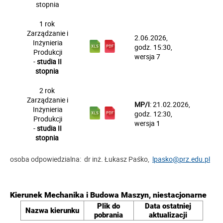
stopnia
1 rok
Zarządzanie i
2.06
.2026
,
Inżynieria
godz.
15
:30
,
Produkcji
wersja
7
-
studia II
stopnia
2 rok
Zarządzanie i
MP/I
:
21
.0
2
.2026
,
Inżynieria
godz.
12
:30
,
Produkcji
wersja
1
-
studia II
stopnia
osoba odpowiedzialna: dr inż. Łukasz Paśko,
lpasko@prz.edu.pl
Kierunek Mechanika i Budowa Maszyn, niestacjonarne
Plik do
Data ostatniej
Nazwa kierunku
pobrania
aktualizacji