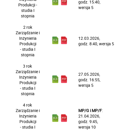
godz.
15
:40
,
Produkcji -
wersja
5
studia I
stopnia
2 rok
Zarządzanie i
Inżynieria
12
.03
.2026
,
Produkcji
godz.
8
:40
, wersja
5
- studia I
stopnia
3 rok
Zarządzanie i
27
.05
.2026
,
Inżynieria
godz.
16
:55
,
Produkcji
wersja
5
- studia I
stopnia
4 rok
Zarządzanie i
MP/G i MP/F
:
Inżynieria
21
.04
.2026
,
Produkcji
godz.
9
:45
,
- studia I
wersja
10