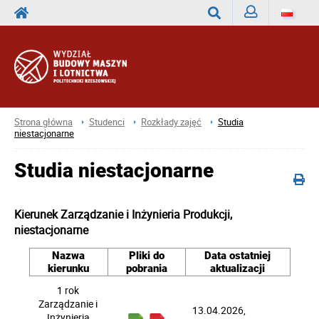
Zaloguj
Wyszukaj
Strona główna
Studenci
Rozkłady zajęć
Studia
niestacjonarne
Studia niestacjonarne
Kierunek Zarządzanie i Inżynieria Produkcji,
niestacjonarne
Nazwa
Pliki do
Data ostatniej
kierunku
pobrania
aktualizacji
1 rok
Zarządzanie i
13.04.2026
,
Inżynieria