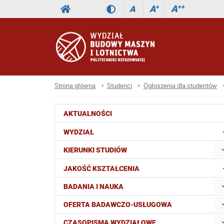
A
++
A
+
A
Strona główna
Studenci
Ogłoszenia dla studentów
AKTUALNOŚCI
WYDZIAŁ
KIERUNKI STUDIÓW
JAKOŚĆ KSZTAŁCENIA
BADANIA I NAUKA
OFERTA BADAWCZO-USŁUGOWA
CZASOPISMA WYDZIAŁOWE