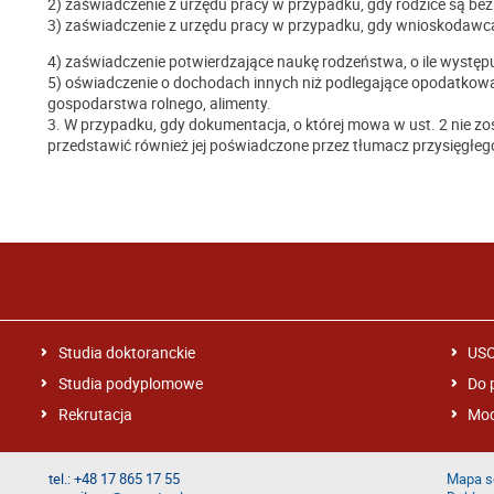
2) zaświadczenie z urzędu pracy w przypadku, gdy rodzice są bez
3) zaświadczenie z urzędu pracy w przypadku, gdy wnioskodawca
4) zaświadczenie potwierdzające naukę rodzeństwa, o ile występu
5) oświadczenie o dochodach innych niż podlegające opodatkowa
gospodarstwa rolnego, alimenty.
3. W przypadku, gdy dokumentacja, o której mowa w ust. 2 nie zo
przedstawić również jej poświadczone przez tłumacz przysięgłego
Studia doktoranckie
US
Studia podyplomowe
Do 
Rekrutacja
Mod
tel.: +48 17 865 17 55
Mapa s