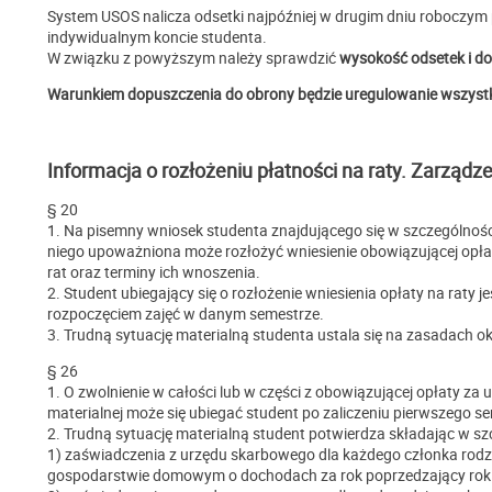
System USOS nalicza odsetki najpóźniej w drugim dniu roboczym 
indywidualnym koncie studenta.
W związku z powyższym należy sprawdzić
wysokość odsetek i d
Warunkiem dopuszczenia do obrony będzie uregulowanie wszystk
Informacja o rozłożeniu płatności na raty. Zarządze
§ 20
1. Na pisemny wniosek studenta znajdującego się w szczególności 
niego upoważniona może rozłożyć wniesienie obowiązującej opłaty
rat oraz terminy ich wnoszenia.
2. Student ubiegający się o rozłożenie wniesienia opłaty na raty
rozpoczęciem zajęć w danym semestrze.
3. Trudną sytuację materialną studenta ustala się na zasadach o
§ 26
1. O zwolnienie w całości lub w części z obowiązującej opłaty za 
materialnej może się ubiegać student po zaliczeniu pierwszego s
2. Trudną sytuację materialną student potwierdza składając w sz
1) zaświadczenia z urzędu skarbowego dla każdego członka rod
gospodarstwie domowym o dochodach za rok poprzedzający rok 