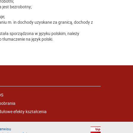
robotni;
 jest bezrobotny;
je;
niu m. in dochody uzyskane za granicą, dochody z
stała sporządzona w języku polskim, należy
 tłumaczenie na język polski.
OS
pobrania
ułowe efekty kształcenia
erwisu