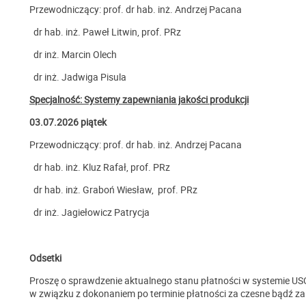
Przewodniczący:
prof. dr hab. inż. Andrzej Pacana
dr hab. inż. Paweł Litwin, prof. PRz
dr inż. Marcin Olech
dr inż. Jadwiga Pisula
Specjalność: Systemy zapewniania jakości produkcji
03.07.2026 piątek
Przewodniczący:
prof. dr hab. inż. Andrzej Pacana
dr hab. inż. Kluz Rafał, prof. PRz
dr hab. inż. Graboń Wiesław, prof. PRz
dr inż. Jagiełowicz Patrycja
Odsetki
Proszę o sprawdzenie aktualnego stanu płatności w systemie U
w związku z dokonaniem po terminie płatności za czesne bądź za