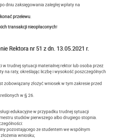
po dniu zaksięgowania zaległej wpłaty na
okonać przelewu
.
ich transakcji nieopłaconych
!
nie Rektora nr 51 z dn. 13.05.2021 r.
w trudnej sytuacji materialnej rektor lub osoba przez
 na raty, określając liczbę i wysokość poszczególnych
 jest zobowiązany złożyć wniosek w tym zakresie przed
kreślonych w § 26.
usługi edukacyjne w przypadku trudnej sytuacji
emestru studiów pierwszego albo drugiego stopnia.
czególności:
ziny pozostającego ze studentem we wspólnym
złożenia wniosku;