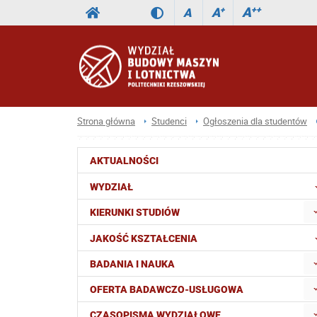
A
++
A
+
A
Strona główna
Studenci
Ogłoszenia dla studentów
AKTUALNOŚCI
WYDZIAŁ
KIERUNKI STUDIÓW
JAKOŚĆ KSZTAŁCENIA
BADANIA I NAUKA
OFERTA BADAWCZO-USŁUGOWA
CZASOPISMA WYDZIAŁOWE