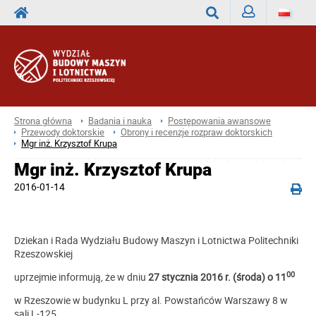
Zaloguj
Wyszukaj
Strona główna
Badania i nauka
Postępowania awansowe
Przewody doktorskie
Obrony i recenzje rozpraw doktorskich
Mgr inż. Krzysztof Krupa
Mgr inż. Krzysztof Krupa
2016-01-14
Dziekan i Rada Wydziału Budowy Maszyn i Lotnictwa Politechniki
Rzeszowskiej
00
uprzejmie informują, że w dniu
27 stycznia 2016 r. (środa) o 11
w Rzeszowie w budynku L przy al. Powstańców Warszawy 8 w
sali L-125