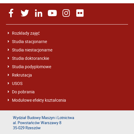
Rozkłady zajęć
Studia stacjonarne
Studia niestacjonarne
Studia doktoranckie
Studia podyplomowe
Rekrutacja
USOS
Do pobrania
Modułowe efekty kształcenia
Wydział Budowy Maszyn i Lotnictwa
al. Powstańców Warszawy 8
35-029 Rzeszów