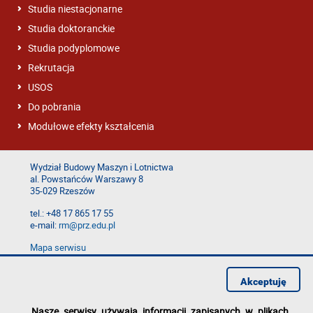
Studia niestacjonarne
Studia doktoranckie
Studia podyplomowe
Rekrutacja
USOS
Do pobrania
Modułowe efekty kształcenia
Wydział Budowy Maszyn i Lotnictwa
al. Powstańców Warszawy 8
35-029 Rzeszów
tel.: +48 17 865 17 55
e-mail:
rm@prz.edu.pl
Mapa serwisu
Deklaracja dostępności
Polityka prywatności
Akceptuję
Zgłoś błąd na stronie
Nasze serwisy używają informacji zapisanych w plikach