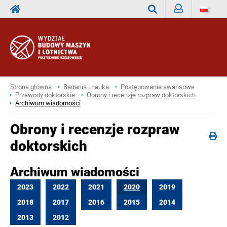
Zaloguj
Wyszukaj
Strona główna
Badania i nauka
Postępowania awansowe
Przewody doktorskie
Obrony i recenzje rozpraw doktorskich
Archiwum wiadomości
Obrony i recenzje rozpraw
doktorskich
Archiwum wiadomości
2023
2022
2021
2020
2019
2018
2017
2016
2015
2014
2013
2012