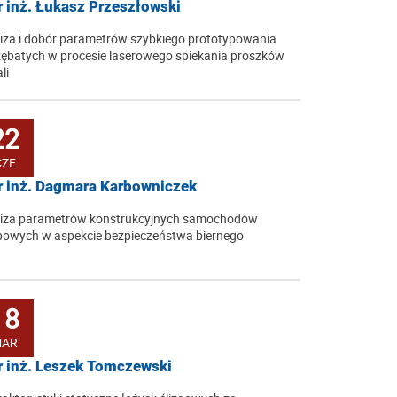
 inż. Łukasz Przeszłowski
iza i dobór parametrów szybkiego prototypowania
zębatych w procesie laserowego spiekania proszków
li
22
CZE
 inż. Dagmara Karbowniczek
liza parametrów konstrukcyjnych samochodów
owych w aspekcie bezpieczeństwa biernego
18
AR
 inż. Leszek Tomczewski