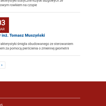
akterystyki statyczne łożysk ślizgowych ze
bowym rowkiem na czopie
03
AR
 inż. Tomasz Muszyński
akterystyki śmigła obudowanego ze sterowaniem
iem za pomocą pierścienia o zmiennej geometrii
OS