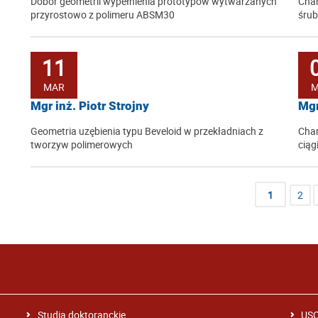
Dobór geometrii wypełnienia prototypów wytwarzanych
Char
przyrostowo z polimeru ABSM30
śru
11
MAR
M
Mgr inż. Piotr Strojny
Mgr
Geometria uzębienia typu Beveloid w przekładniach z
Char
tworzyw polimerowych
ciąg
1
2
Studia doktoranckie
US