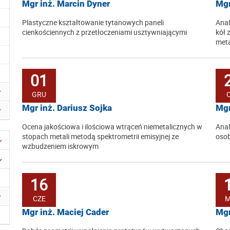
Mgr inż. Marcin Dyner
Mgr
Plastyczne kształtowanie tytanowych paneli
Anal
cienkościennych z przetłoczeniami usztywniającymi
kół 
meta
01
GRU
Mgr inż. Dariusz Sojka
Mgr
Ocena jakościowa i ilościowa wtrąceń niemetalicznych w
Ana
stopach metali metodą spektrometrii emisyjnej ze
osob
wzbudzeniem iskrowym
16
CZE
M
Mgr inż. Maciej Cader
Mgr