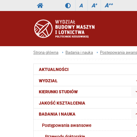
A
++
A
+
A
Strona główna
Badania i nauka
Postępowania awan
AKTUALNOŚCI
WYDZIAŁ
KIERUNKI STUDIÓW
JAKOŚĆ KSZTAŁCENIA
BADANIA I NAUKA
Postępowania awansowe
Przewody doktorskie