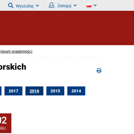
Zaloguj
Wyszukaj
hiwum wiadomości
orskich
2017
2016
2015
2014
02
GRU