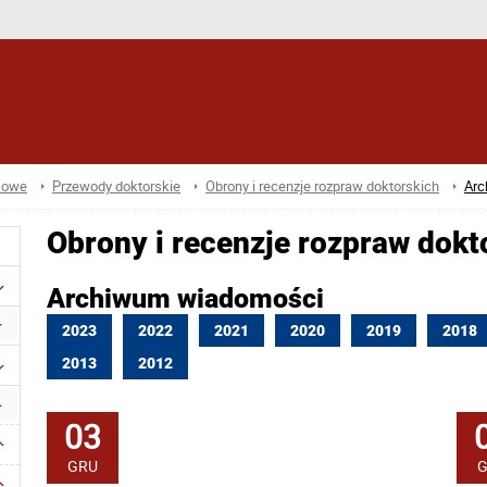
sowe
Przewody doktorskie
Obrony i recenzje rozpraw doktorskich
Arc
Obrony i recenzje rozpraw dokt
Archiwum wiadomości
2023
2022
2021
2020
2019
2018
2013
2012
03
GRU