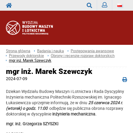
Zaloguj
Wyszukaj
Strona główna
Badania i nauka
Postępowania awansowe
Przewody doktorskie
Obrony i recenzje rozpraw doktorskich
mgr inż. Marek Szewczyk
mgr inż. Marek Szewczyk
2024-07-09
Dziekan Wydziału Budowy Maszyn i Lotnictwa i Rada Dyscypliny
Inżynieria mechaniczna Politechniki Rzeszowskiej im. Ignacego
Łukasiewicza uprzejmie informują, że w dniu
25 czerwca 2024 r.
(wtorek) o godz. 11:00
odbędzie się publiczna obrona rozprawy
doktorskiej w dyscyplinie
inżynieria mechaniczna.
mgr. inż. Grzegorza SZYSZKI