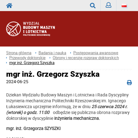
Zaloguj
Wyszukaj
Strona główna
Badania i nauka
Postępowania awansowe
Przewody doktorskie
Obrony i recenzje rozpraw doktorskich
mgr inż. Grzegorz Szyszka
mgr inż. Grzegorz Szyszka
2024-06-25
Dziekan Wydziału Budowy Maszyn i Lotnictwa i Rada Dyscypliny
Inżynieria mechaniczna Politechniki Rzeszowskiej im. Ignacego
Łukasiewicza uprzejmie informują, że w dniu
25 czerwca 2024 r.
(wtorek) o godz. 11:00
odbędzie się publiczna obrona rozprawy
doktorskiej w dyscyplinie
inżynieria mechaniczna.
mgr. inż. Grzegorza SZYSZKI