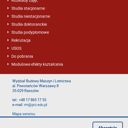
Rozkłady zajęć
Studia stacjonarne
Studia niestacjonarne
Studia doktoranckie
Studia podyplomowe
Rekrutacja
USOS
Do pobrania
Modułowe efekty kształcenia
Wydział Budowy Maszyn i Lotnictwa
al. Powstańców Warszawy 8
35-029 Rzeszów
tel.: +48 17 865 17 55
e-mail:
rm@prz.edu.pl
Mapa serwisu
Deklaracja dostępności
Polityka prywatności
Akceptuję