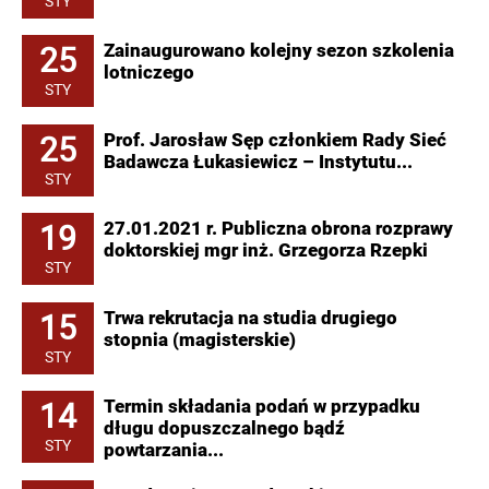
STY
25
Zainaugurowano kolejny sezon szkolenia
lotniczego
STY
25
Prof. Jarosław Sęp członkiem Rady Sieć
Badawcza Łukasiewicz – Instytutu...
STY
19
27.01.2021 r. Publiczna obrona rozprawy
doktorskiej mgr inż. Grzegorza Rzepki
STY
15
Trwa rekrutacja na studia drugiego
stopnia (magisterskie)
STY
14
Termin składania podań w przypadku
długu dopuszczalnego bądź
STY
powtarzania...