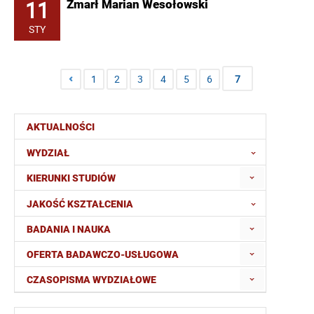
11
Zmarł Marian Wesołowski
STY
1
2
3
4
5
6
7
AKTUALNOŚCI
WYDZIAŁ
KIERUNKI STUDIÓW
JAKOŚĆ KSZTAŁCENIA
BADANIA I NAUKA
OFERTA BADAWCZO-USŁUGOWA
CZASOPISMA WYDZIAŁOWE