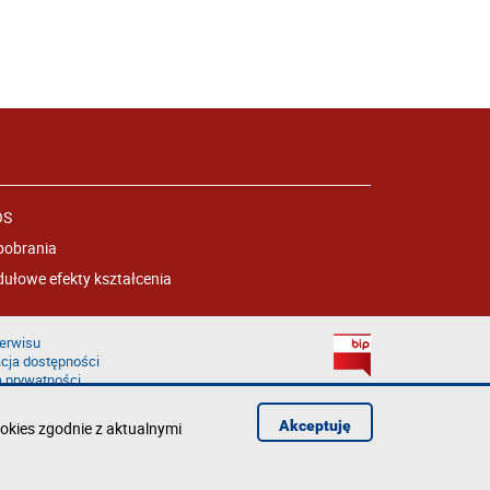
OS
pobrania
ułowe efekty kształcenia
erwisu
cja dostępności
a prywatności
łąd na stronie
Akceptuję
okies zgodnie z aktualnymi