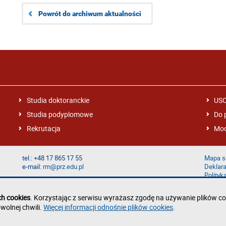
Powrót do archiwum aktualności
Studia doktoranckie
US
Studia podyplomowe
Do 
Rekrutacja
Mod
tel.: +48 17 865 17 55
Mapa s
e-mail:
rm@prz.edu.pl
Deklara
Polityk
Zgłoś b
ch cookies
. Korzystając z serwisu wyrażasz zgodę na używanie plików co
wolnej chwili.
Więcej informacji odnośnie plików cookies
.