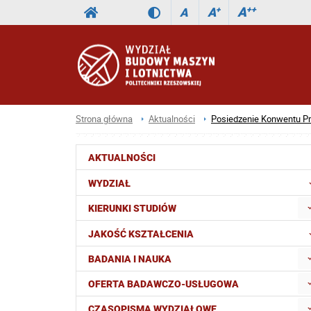
A
++
A
+
A
Strona główna
Aktualności
Posiedzenie Konwentu Pr
AKTUALNOŚCI
WYDZIAŁ
KIERUNKI STUDIÓW
JAKOŚĆ KSZTAŁCENIA
BADANIA I NAUKA
OFERTA BADAWCZO-USŁUGOWA
CZASOPISMA WYDZIAŁOWE