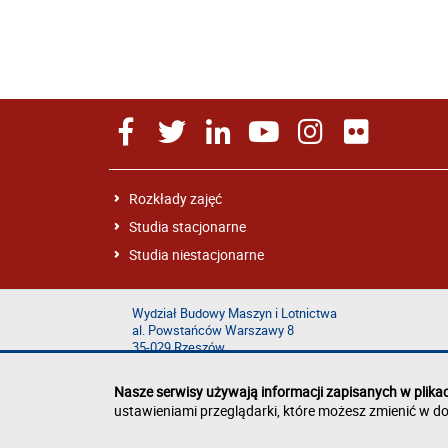
Rozkłady zajęć
Studia stacjonarne
Studia niestacjonarne
Wydział Budowy Maszyn i Lotnictwa
al. Powstańców Warszawy 8
35-029 Rzeszów
Nasze serwisy używają informacji zapisanych w plika
ustawieniami przeglądarki, które możesz zmienić w do