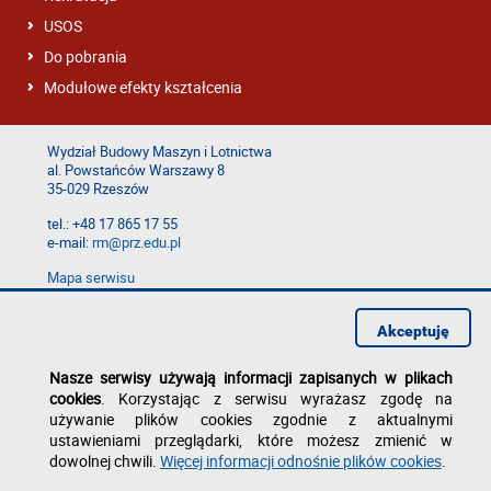
USOS
Do pobrania
Modułowe efekty kształcenia
Wydział Budowy Maszyn i Lotnictwa
al. Powstańców Warszawy 8
35-029 Rzeszów
tel.: +48 17 865 17 55
e-mail:
rm@prz.edu.pl
Mapa serwisu
Deklaracja dostępności
Polityka prywatności
Akceptuję
Zgłoś błąd na stronie
Nasze serwisy używają informacji zapisanych w plikach
cookies
. Korzystając z serwisu wyrażasz zgodę na
używanie plików cookies zgodnie z aktualnymi
ustawieniami przeglądarki, które możesz zmienić w
dowolnej chwili.
Więcej informacji odnośnie plików cookies
.