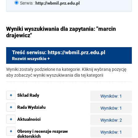
Serwis :
http://wbmil.prz.edu.pl
Wyniki wyszukiwania dla zapytania: "marcin
drajewicz"
Treść serwisu: https://wbmil.prz.edu.pl
Rozwiń wszystkie +
Wyniki zostały podzielone na kategorie. Kliknij wybraną pozycję
aby zobaczyć wyniki wyszukiwania dla tej kategorii
+
Skład Rady
Wyników: 1
+
Rada Wydziału
Wyników: 1
+
Aktualności
Wyników: 2
+
Obrony i recenzje rozpraw
Wyników: 1
doktorskich