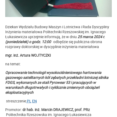
Dziekan Wydziału Budowy Maszyn i Lotnictwa i Rada Dyscypliny
Inżynieria materiałowa Politechniki Rzeszowskiej im. Ignacego
Łukasiewicza uprzejmie informują, że w dniu
25 marca 2024 r.
(poniedziałek) o godz. 12:00
odbędzie się publiczna obrona
rozprawy doktorskiej w dyscyplinie inżynieria materiałowa
mgr. inż. Artura WOJTYCZKI
na temat:
Opracowanie technologii wysokociśnieniowego hartowania
gazowego satelitarnych kół zębatych przekładni lotniczej silnika
FDGS, wykonanych ze stali Pyrowear 53 i pracujących w
warunkach długotrwałych i cyklicznie zmiennych obciążeń
eksploatacyjnych
streszczenie
PL
EN
Promotor:
dr hab. inż. Marcin DRAJEWICZ, prof. PRz
Politechnika Rzeszowska im. Ignacego Łukasiewicza