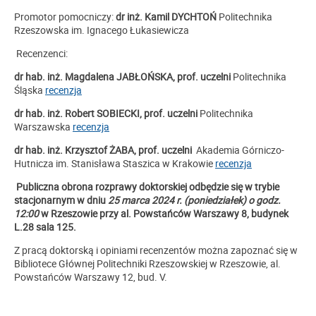
Promotor pomocniczy:
dr inż. Kamil DYCHTOŃ
Politechnika
Rzeszowska im. Ignacego Łukasiewicza
Recenzenci:
dr hab. inż. Magdalena JABŁOŃSKA, prof. uczelni
Politechnika
Śląska
recenzja
dr hab. inż. Robert SOBIECKI, prof. uczelni
Politechnika
Warszawska
recenzja
dr hab. inż. Krzysztof ŻABA, prof. uczelni
Akademia Górniczo-
Hutnicza im. Stanisława Staszica w Krakowie
recenzja
Publiczna obrona rozprawy doktorskiej odbędzie się w trybie
stacjonarnym w dniu
25 marca 2024 r. (poniedziałek) o godz.
12:00
w Rzeszowie przy al. Powstańców Warszawy 8, budynek
L.28 sala 125.
Z pracą doktorską i opiniami recenzentów można zapoznać się w
Bibliotece Głównej Politechniki Rzeszowskiej w Rzeszowie, al.
Powstańców Warszawy 12, bud. V.