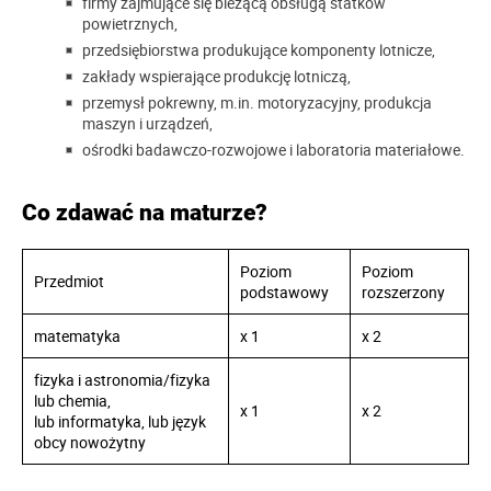
firmy zajmujące się bieżącą obsługą statków
powietrznych,
przedsiębiorstwa produkujące komponenty lotnicze,
zakłady wspierające produkcję lotniczą,
przemysł pokrewny, m.in. motoryzacyjny, produkcja
maszyn i urządzeń,
ośrodki badawczo-rozwojowe i laboratoria materiałowe.
Co zdawać na maturze?
Poziom
Poziom
Przedmiot
podstawowy
rozszerzony
matematyka
x 1
x 2
fizyka i astronomia/fizyka
lub chemia,
x 1
x 2
lub informatyka, lub język
obcy nowożytny