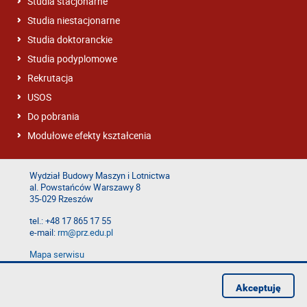
Studia stacjonarne
Studia niestacjonarne
Studia doktoranckie
Studia podyplomowe
Rekrutacja
USOS
Do pobrania
Modułowe efekty kształcenia
Wydział Budowy Maszyn i Lotnictwa
al. Powstańców Warszawy 8
35-029 Rzeszów
tel.: +48 17 865 17 55
e-mail:
rm@prz.edu.pl
Mapa serwisu
Deklaracja dostępności
Polityka prywatności
Akceptuję
Zgłoś błąd na stronie