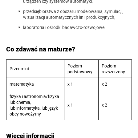
urządzeń czy systemów automatyki,
przedsiębiorstwa z obszaru modelowania, symulacji,
wizualizacji automatycznych linii produkcyjnych,
laboratoria i ośrodki badawczo-rozwojowe
Co zdawać na maturze?
Poziom
Poziom
Przedmiot
podstawowy
rozszerzony
matematyka
x 1
x 2
fizyka i astronomia/fizyka
lub chemia,
x 1
x 2
lub informatyka, lub język
obcy nowożytny
Więcej informacji