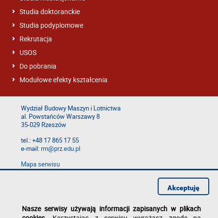
Studia doktoranckie
Studia podyplomowe
Rekrutacja
USOS
Do pobrania
Modułowe efekty kształcenia
Wydział Budowy Maszyn i Lotnictwa
al. Powstańców Warszawy 8
35-029 Rzeszów
tel.: +48 17 865 17 55
e-mail:
rm@prz.edu.pl
Mapa serwisu
Deklaracja dostępności
Polityka prywatności
Akceptuję
Zgłoś błąd na stronie
Nasze serwisy używają informacji zapisanych w plikach
cookies
. Korzystając z serwisu wyrażasz zgodę na