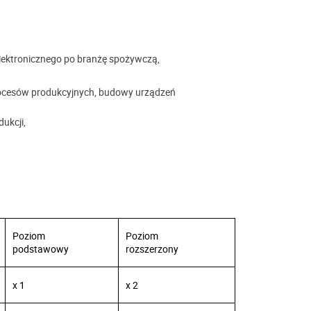
lektronicznego po branżę spożywczą,
procesów produkcyjnych, budowy urządzeń
ukcji,
Poziom
Poziom
podstawowy
rozszerzony
x 1
x 2