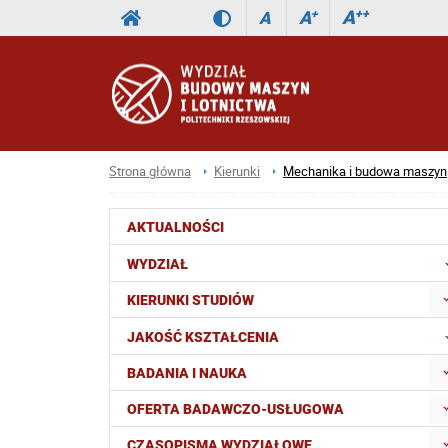
A
++
A
+
A
Strona główna
Kierunki
Mechanika i budowa maszyn
AKTUALNOŚCI
WYDZIAŁ
KIERUNKI STUDIÓW
JAKOŚĆ KSZTAŁCENIA
BADANIA I NAUKA
OFERTA BADAWCZO-USŁUGOWA
CZASOPISMA WYDZIAŁOWE