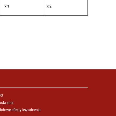
x 1
x 2
OS
pobrania
ułowe efekty kształcenia