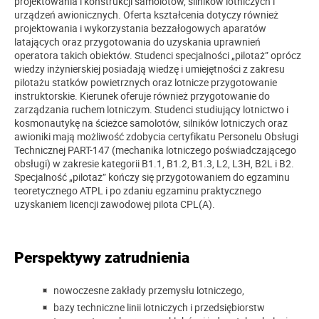
projektowania i konstrukcji samolotów, silników lotniczych i
urządzeń awionicznych. Oferta kształcenia dotyczy również
projektowania i wykorzystania bezzałogowych aparatów
latających oraz przygotowania do uzyskania uprawnień
operatora takich obiektów. Studenci specjalności „pilotaż” oprócz
wiedzy inżynierskiej posiadają wiedzę i umiejętności z zakresu
pilotażu statków powietrznych oraz lotnicze przygotowanie
instruktorskie. Kierunek oferuje również przygotowanie do
zarządzania ruchem lotniczym. Studenci studiujący lotnictwo i
kosmonautykę na ścieżce samolotów, silników lotniczych oraz
awioniki mają możliwość zdobycia certyfikatu Personelu Obsługi
Technicznej PART-147 (mechanika lotniczego poświadczającego
obsługi) w zakresie kategorii B1.1, B1.2, B1.3, L2, L3H, B2L i B2.
Specjalność „pilotaż” kończy się przygotowaniem do egzaminu
teoretycznego ATPL i po zdaniu egzaminu praktycznego
uzyskaniem licencji zawodowej pilota CPL(A).
Perspektywy zatrudnienia
nowoczesne zakłady przemysłu lotniczego,
bazy techniczne linii lotniczych i przedsiębiorstw