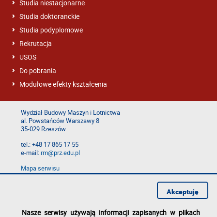
Studia niestacjonarne
Studia doktoranckie
Studia podyplomowe
Rekrutacja
USOS
Do pobrania
Modułowe efekty kształcenia
Wydział Budowy Maszyn i Lotnictwa
al. Powstańców Warszawy 8
35-029 Rzeszów
tel.: +48 17 865 17 55
e-mail:
rm@prz.edu.pl
Mapa serwisu
Deklaracja dostępności
Polityka prywatności
Akceptuję
Zgłoś błąd na stronie
Nasze serwisy używają informacji zapisanych w plikach