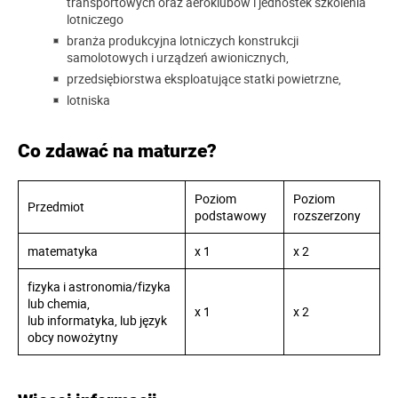
transportowych oraz aeroklubów i jednostek szkolenia
lotniczego
branża produkcyjna lotniczych konstrukcji
samolotowych i urządzeń awionicznych,
przedsiębiorstwa eksploatujące statki powietrzne,
lotniska
Co zdawać na maturze?
Poziom
Poziom
Przedmiot
podstawowy
rozszerzony
matematyka
x 1
x 2
fizyka i astronomia/fizyka
lub chemia,
x 1
x 2
lub informatyka, lub język
obcy nowożytny