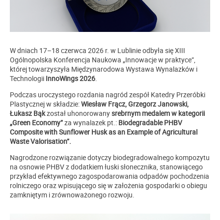
W dniach 17–18 czerwca 2026 r. w Lublinie odbyła się XIII
Ogólnopolska Konferencja Naukowa „Innowacje w praktyce”,
której towarzyszyła Międzynarodowa Wystawa Wynalazków i
Technologii
InnoWings 2026
.
Podczas uroczystego rozdania nagród zespół Katedry Przeróbki
Plastycznej w składzie:
Wiesław Frącz, Grzegorz Janowski,
Łukasz Bąk
został uhonorowany
srebrnym medalem w kategorii
„Green Economy”
za wynalazek pt.:
Biodegradable PHBV
Composite with Sunflower Husk as an Example of Agricultural
Waste Valorisation”.
Nagrodzone rozwiązanie dotyczy biodegradowalnego kompozytu
na osnowie PHBV z dodatkiem łuski słonecznika, stanowiącego
przykład efektywnego zagospodarowania odpadów pochodzenia
rolniczego oraz wpisującego się w założenia gospodarki o obiegu
zamkniętym i zrównoważonego rozwoju.