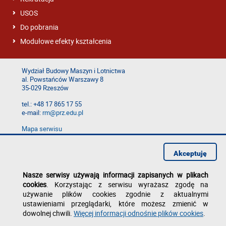
USOS
Do pobrania
Modułowe efekty kształcenia
Wydział Budowy Maszyn i Lotnictwa
al. Powstańców Warszawy 8
35-029 Rzeszów
tel.: +48 17 865 17 55
e-mail:
rm@prz.edu.pl
Mapa serwisu
Deklaracja dostępności
Polityka prywatności
Akceptuję
Zgłoś błąd na stronie
Nasze serwisy używają informacji zapisanych w plikach
cookies
. Korzystając z serwisu wyrażasz zgodę na
używanie plików cookies zgodnie z aktualnymi
ustawieniami przeglądarki, które możesz zmienić w
dowolnej chwili.
Więcej informacji odnośnie plików cookies
.