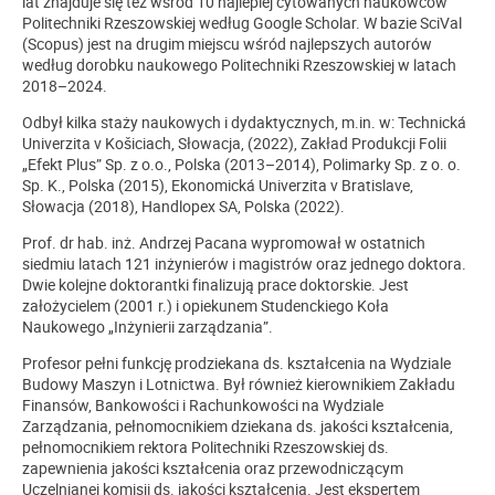
lat znajduje się też wśród 10 najlepiej cytowanych naukowców
Politechniki Rzeszowskiej według Google Scholar. W bazie SciVal
(Scopus) jest na drugim miejscu wśród najlepszych autorów
według dorobku naukowego Politechniki Rzeszowskiej w latach
2018–2024.
Odbył kilka staży naukowych i dydaktycznych, m.in. w: Technická
Univerzita v Košiciach, Słowacja, (2022), Zakład Produkcji Folii
„Efekt Plus” Sp. z o.o., Polska (2013–2014), Polimarky Sp. z o. o.
Sp. K., Polska (2015), Ekonomická Univerzita v Bratislave,
Słowacja (2018), Handlopex SA, Polska (2022).
Prof. dr hab. inż. Andrzej Pacana wypromował w ostatnich
siedmiu latach 121 inżynierów i magistrów oraz jednego doktora.
Dwie kolejne doktorantki finalizują prace doktorskie. Jest
założycielem (2001 r.) i opiekunem Studenckiego Koła
Naukowego „Inżynierii zarządzania”.
Profesor pełni funkcję prodziekana ds. kształcenia na Wydziale
Budowy Maszyn i Lotnictwa. Był również kierownikiem Zakładu
Finansów, Bankowości i Rachunkowości na Wydziale
Zarządzania, pełnomocnikiem dziekana ds. jakości kształcenia,
pełnomocnikiem rektora Politechniki Rzeszowskiej ds.
zapewnienia jakości kształcenia oraz przewodniczącym
Uczelnianej komisji ds. jakości kształcenia. Jest ekspertem