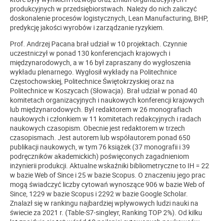
produkcyjnych w przedsiębiorstwach. Należy do nich zaliczyć
doskonalenie procesów logistycznych, Lean Manufacturing, BHP,
predykcję jakości wyrobów i zarządzanie ryzykiem.
Prof. Andrzej Pacana brał udział w 10 projektach. Czynnie
uczestniczył w ponad 130 konferencjach krajowych i
międzynarodowych, a w 16 był zapraszany do wygłoszenia
wykładu plenarnego. Wygłosił wykłady na Politechnice
Częstochowskiej, Politechnice Świętokrzyskiej oraz na
Politechnice w Koszycach (Słowacja). Brał udział w ponad 40
komitetach organizacyjnych i naukowych konferencji krajowych
lub międzynarodowych. Był redaktorem w 26 monografiach
naukowych i członkiem w 11 komitetach redakcyjnych i radach
naukowych czasopism. Obecnie jest redaktorem w trzech
czasopismach. Jest autorem lub współautorem ponad 650
publikacji naukowych, w tym 76 książek (37 monografii i 39
podręczników akademickich) poświęconych zagadnieniom
inżynierii produkcji. Aktualne wskaźniki bibliometryczne to IH = 22
w bazie Web of Since i 25 w bazie Scopus. O znaczeniu jego prac
mogą świadczyć liczby cytowań wynoszące 906 w bazie Web of
Since, 1229 w bazie Scopus i 2292 w bazie Google Scholar.
Znalazł się w rankingu najbardziej wpływowych ludzi nauki na
świecie za 2021 r. (Table-S7-singleyr, Ranking TOP 2%). Od kilku