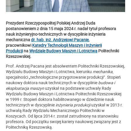
Prezydent Rzeczypospolitej Polskiej Andrzej Duda
postanowieniem z dnia 15 maja 2024 r. nadał tytuł profesora
nauk inżynieryjno-technicznych w dyscyplinie inżynieria
mechaniczna
dr. hab. inż. Andrzejowi Pacanie
,
pracownikowi
Katedry Technologii Maszyn i Inżynierii
Produkcji
na
Wydziale Budowy Maszyn i Lotnictwa
Politechniki
Rzeszowskiej.
Prof. Andrzej Pacana jest absolwentem Politechniki Rzeszowskiej,
Wydziału Budowy Maszyn i Lotnictwa, kierunku
mechanika
,
specjalności „technologiczne przygotowanie produkcji”. Stopień
naukowy doktora nauk technicznych w dyscyplinie
budowa i
eksploatacja maszyn
uzyskał na podstawie uchwały Rady
Wydziału Budowy Maszyn i Lotnictwa Politechniki Rzeszowskiej
w 1999 r. Stopień doktora habilitowanego w dziedzinie nauk
technicznych w dyscyplinie
inżynieria produkcji
uzyskał w 2013 r.
uchwałą Rady Wydziału Mechanicznego Politechniki w
Koszycach. Od lipca 2014 r. został zatrudniony na stanowisku
profesora. Od początku swojej kariery naukowej związany jest z
Politechniką Rzeszowską.