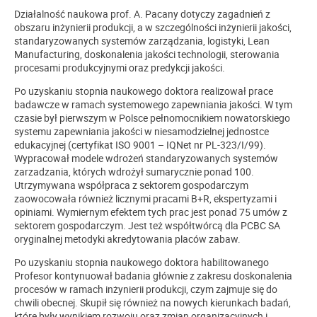
Działalność naukowa prof. A. Pacany dotyczy zagadnień z
obszaru inżynierii produkcji, a w szczególności inżynierii jakości,
standaryzowanych systemów zarządzania, logistyki, Lean
Manufacturing, doskonalenia jakości technologii, sterowania
procesami produkcyjnymi oraz predykcji jakości.
Po uzyskaniu stopnia naukowego doktora realizował prace
badawcze w ramach systemowego zapewniania jakości. W tym
czasie był pierwszym w Polsce pełnomocnikiem nowatorskiego
systemu zapewniania jakości w niesamodzielnej jednostce
edukacyjnej (certyfikat ISO 9001 – IQNet nr PL-323/I/99).
Wypracował modele wdrożeń standaryzowanych systemów
zarzadzania, których wdrożył sumarycznie ponad 100.
Utrzymywana współpraca z sektorem gospodarczym
zaowocowała również licznymi pracami B+R, ekspertyzami i
opiniami. Wymiernym efektem tych prac jest ponad 75 umów z
sektorem gospodarczym. Jest też współtwórcą dla PCBC SA
oryginalnej metodyki akredytowania placów zabaw.
Po uzyskaniu stopnia naukowego doktora habilitowanego
Profesor kontynuował badania głównie z zakresu doskonalenia
procesów w ramach inżynierii produkcji, czym zajmuje się do
chwili obecnej. Skupił się również na nowych kierunkach badań,
które były wynikiem rozwoju oraz zmian organizacyjnych i