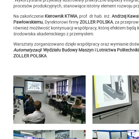
procesów produkcyjnych, stanowiące istotny element rozwoju pr
Na zakończenie
Kierownik KTWiA
, prof. dr hab. inż.
Andrzej Kawa
Pawłowskiemu
, Dyrektorowi firmy
ZOLLER POLSKA
, za przepro
również możliwość kontynuacji współpracy, której efektem będą ko
środowiska akademickiego z przemysłem.
Warsztaty zorganizowano dzięki współpracy oraz wymianie do
Automatyzacji
Wydziału Budowy Maszyn i Lotnictwa
Politechnik
ZOLLER POLSKA
.