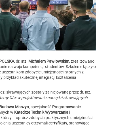
 POLSKA
, d
r. inż.
Michałem Pawłowskim
, zrealizowano
ranie rozwoju kompetencji studentów. Szkolenie łączyło
 uczestnikom zdobycie umiejętności istotnych z
 przykład skutecznej integracji kształcenia
dzi skrawających zostały zainicjowane przez
dr. inż.
temy CAx w projektowaniu narzędzi skrawających
.
i Budowa Maszyn
, specjalność
Programowanie i
owanych w
Katedrze Technik Wytwarzania i
, którzy – oprócz zdobycia praktycznych umiejętności –
olenia uczestnicy otrzymali
certyfikaty
, stanowiące