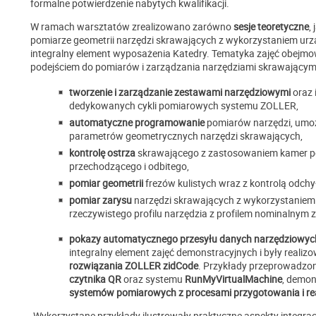
formalne potwierdzenie nabytych kwalifikacji.
W ramach warsztatów zrealizowano zarówno
sesje teoretyczne
, 
pomiarze geometrii narzędzi skrawających z wykorzystaniem ur
integralny element wyposażenia Katedry. Tematyka zajęć obej
podejściem do pomiarów i zarządzania narzędziami skrawającymi
tworzenie i zarządzanie zestawami narzędziowymi
oraz 
dedykowanych cykli pomiarowych systemu ZOLLER,
automatyczne programowanie
pomiarów narzędzi, umożl
parametrów geometrycznych narzędzi skrawających,
kontrolę ostrza
skrawającego z zastosowaniem kamer po
przechodzącego i odbitego,
pomiar geometrii
frezów kulistych wraz z kontrolą odchy
pomiar zarysu
narzędzi skrawających z wykorzystaniem 
rzeczywistego profilu narzędzia z profilem nominalny
pokazy automatycznego przesyłu danych narzędziowyc
integralny element zajęć demonstracyjnych i były reali
rozwiązania ZOLLER zidCode
. Przykłady przeprowadz
czytnika QR
oraz systemu
RunMyVirtualMachine
, demon
systemów pomiarowych z procesami przygotowania i real
.Wykorzystane przykłady ilustrowały praktyczne aspekty integra