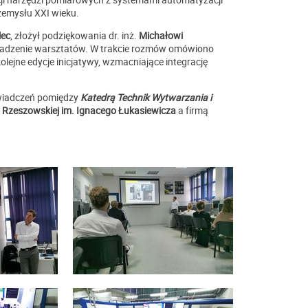
zemysłu XXI wieku.
lec
, złożył podziękowania dr. inż.
Michałowi
wadzenie warsztatów. W trakcie rozmów omówiono
lejne edycje inicjatywy, wzmacniające integrację
świadczeń pomiędzy
Katedrą Technik Wytwarzania i
i Rzeszowskiej im. Ignacego Łukasiewicza
a firmą