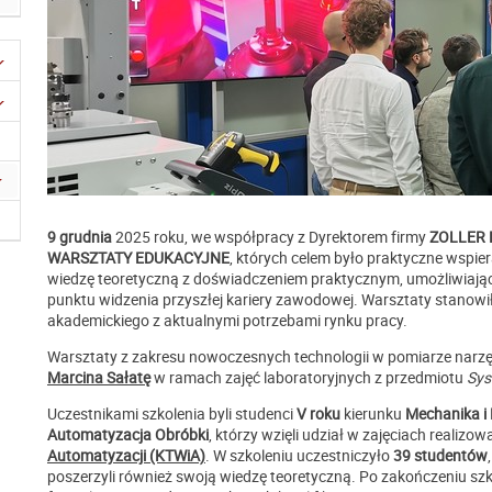
9 grudnia
2025 roku, we współpracy z Dyrektorem firmy
ZOLLER
WARSZTATY EDUKACYJNE
, których celem było praktyczne wspie
wiedzę teoretyczną z doświadczeniem praktycznym, umożliwiając
punktu widzenia przyszłej kariery zawodowej. Warsztaty stanowiły
akademickiego z aktualnymi potrzebami rynku pracy.
Warsztaty z zakresu nowoczesnych technologii w pomiarze narzę
Marcina Sałatę
w ramach zajęć laboratoryjnych z przedmiotu
Sys
Uczestnikami szkolenia byli studenci
V roku
kierunku
Mechanika 
Automatyzacja Obróbki
, którzy wzięli udział w zajęciach realiz
Automatyzacji (KTWiA)
. W szkoleniu uczestniczyło
39 studentów
poszerzyli również swoją wiedzę teoretyczną. Po zakończeniu szk