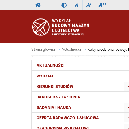
A
++
A
+
A
Strona główna
Aktualności
Kolejna odsłona rozwoju 
AKTUALNOŚCI
WYDZIAŁ
KIERUNKI STUDIÓW
JAKOŚĆ KSZTAŁCENIA
BADANIA I NAUKA
OFERTA BADAWCZO-USŁUGOWA
CZASOPISMA WYDZIAŁOWE