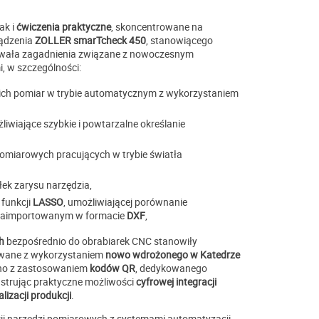
jak i
ćwiczenia praktyczne
, skoncentrowane na
ządzenia
ZOLLER smarTcheck 450
, stanowiącego
mowała zagadnienia związane z nowoczesnym
, w szczególności:
ich pomiar w trybie automatycznym z wykorzystaniem
iwiające szybkie i powtarzalne określanie
miarowych pracujących w trybie światła
łek zarysu narzędzia,
funkcji
LASSO
, umożliwiającej porównanie
m zaimportowanym w formacie
DXF
,
h
bezpośrednio do obrabiarek CNC stanowiły
zowane z wykorzystaniem
nowo wdrożonego w Katedrze
ono z zastosowaniem
kodów QR
, dedykowanego
strując praktyczne możliwości
cyfrowej integracji
izacji produkcji
.
cji narzędzi pomiarowych z systemami automatyzacji