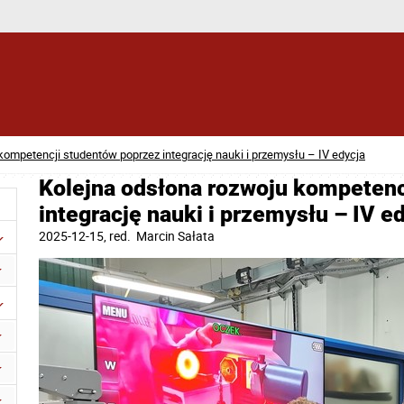
kompetencji studentów poprzez integrację nauki i przemysłu – IV edycja
Kolejna odsłona rozwoju kompetenc
integrację nauki i przemysłu – IV e
2025-12-15
, red.
Marcin Sałata