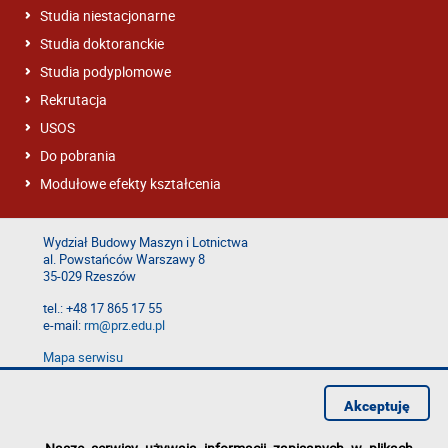
Studia niestacjonarne
Studia doktoranckie
Studia podyplomowe
Rekrutacja
USOS
Do pobrania
Modułowe efekty kształcenia
Wydział Budowy Maszyn i Lotnictwa
al. Powstańców Warszawy 8
35-029 Rzeszów
tel.: +48 17 865 17 55
e-mail:
rm@prz.edu.pl
Mapa serwisu
Deklaracja dostępności
Polityka prywatności
Akceptuję
Zgłoś błąd na stronie