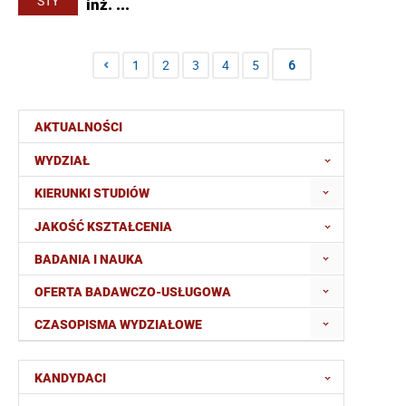
STY
inż. ...
1
2
3
4
5
6
AKTUALNOŚCI
WYDZIAŁ
KIERUNKI STUDIÓW
JAKOŚĆ KSZTAŁCENIA
BADANIA I NAUKA
OFERTA BADAWCZO-USŁUGOWA
CZASOPISMA WYDZIAŁOWE
KANDYDACI