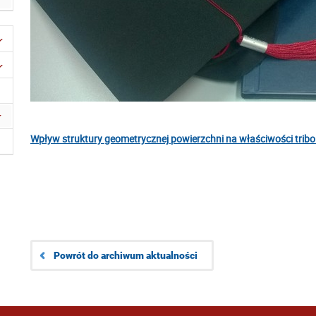
Wpływ struktury geometrycznej powierzchni na właściwości tribo
Powrót do archiwum aktualności