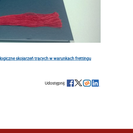
logiczne skojarzeń trących w warunkach frettingu
Udostępnij: