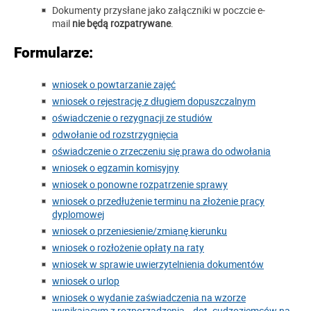
Dokumenty przysłane jako załączniki w poczcie e-
mail
nie będą rozpatrywane
.
Formularze:
wniosek o powtarzanie zajęć
wniosek o rejestrację z długiem dopuszczalnym
oświadczenie o rezygnacji ze studiów
odwołanie od rozstrzygnięcia
oświadczenie o zrzeczeniu się prawa do odwołania
wniosek o egzamin komisyjny
wniosek o ponowne rozpatrzenie sprawy
wniosek o przedłużenie terminu na złożenie pracy
dyplomowej
wniosek o przeniesienie/zmianę kierunku
wniosek o rozłożenie opłaty na raty
wniosek w sprawie uwierzytelnienia dokumentów
wniosek o urlop
wniosek o wydanie zaświadczenia na wzorze
wynikającym z rozporządzenia__dot. cudzoziemców na