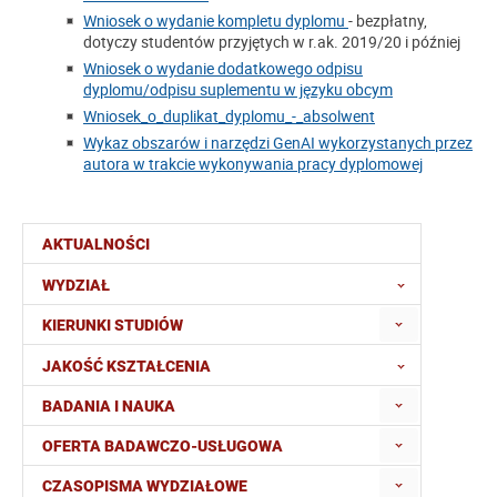
Wniosek o wydanie kompletu dyplomu
- bezpłatny,
dotyczy studentów przyjętych w r.ak. 2019/20 i później
Wniosek o wydanie dodatkowego odpisu
dyplomu/odpisu suplementu w języku obcym
Wniosek_o_duplikat_dyplomu_-_absolwent
Wykaz obszarów i narzędzi GenAI wykorzystanych przez
autora w trakcie wykonywania pracy dyplomowej
AKTUALNOŚCI
WYDZIAŁ
KIERUNKI STUDIÓW
JAKOŚĆ KSZTAŁCENIA
BADANIA I NAUKA
OFERTA BADAWCZO-USŁUGOWA
CZASOPISMA WYDZIAŁOWE