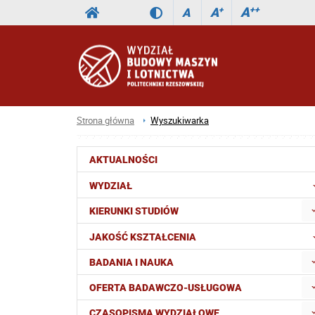
A
++
A
+
A
Strona główna
Wyszukiwarka
AKTUALNOŚCI
WYDZIAŁ
KIERUNKI STUDIÓW
JAKOŚĆ KSZTAŁCENIA
BADANIA I NAUKA
OFERTA BADAWCZO-USŁUGOWA
CZASOPISMA WYDZIAŁOWE