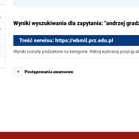
Wyniki wyszukiwania dla zapytania: "andrzej grad
Treść serwisu: https://wbmil.prz.edu.pl
Wyniki zostały podzielone na kategorie. Kliknij wybraną pozycję a
+
Postępowania awansowe