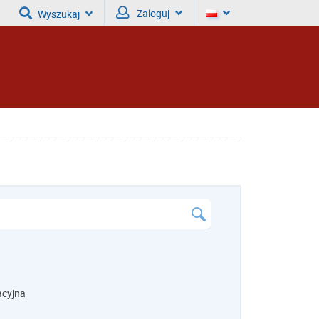
Zaloguj
Wyszukaj
acyjna