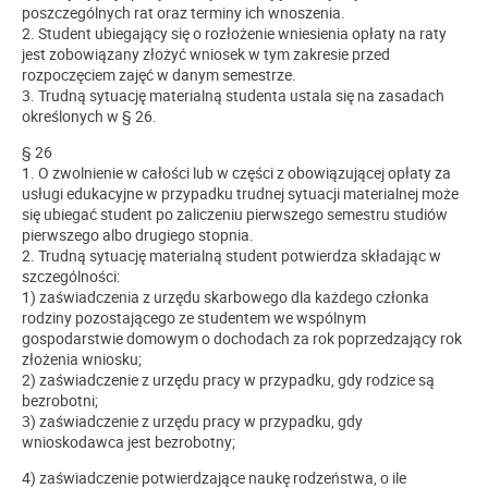
poszczególnych rat oraz terminy ich wnoszenia.
2. Student ubiegający się o rozłożenie wniesienia opłaty na raty
jest zobowiązany złożyć wniosek w tym zakresie przed
rozpoczęciem zajęć w danym semestrze.
3. Trudną sytuację materialną studenta ustala się na zasadach
określonych w § 26.
§ 26
1. O zwolnienie w całości lub w części z obowiązującej opłaty za
usługi edukacyjne w przypadku trudnej sytuacji materialnej może
się ubiegać student po zaliczeniu pierwszego semestru studiów
pierwszego albo drugiego stopnia.
2. Trudną sytuację materialną student potwierdza składając w
szczególności:
1) zaświadczenia z urzędu skarbowego dla każdego członka
rodziny pozostającego ze studentem we wspólnym
gospodarstwie domowym o dochodach za rok poprzedzający rok
złożenia wniosku;
2) zaświadczenie z urzędu pracy w przypadku, gdy rodzice są
bezrobotni;
3) zaświadczenie z urzędu pracy w przypadku, gdy
wnioskodawca jest bezrobotny;
4) zaświadczenie potwierdzające naukę rodzeństwa, o ile